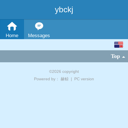
ybckj
Home
Messages
English
Top
中文
繁体
©
2026 copyright
Powered by：
赫鲸
|
PC version
日本語
한국어
Español